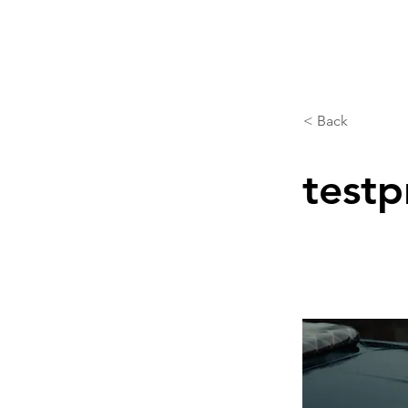
< Back
test