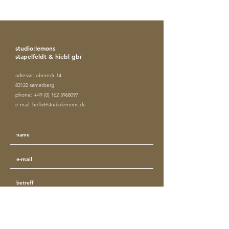
studio:lemons
stapelfeldt & hiebl gbr
adresse: obereck 14
83122 samerberg
phone:
+49 (0) 162 3968097
e-mail:
hello@studiolemons.de